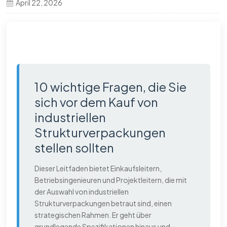
April 22, 2026
한국의
中文
10 wichtige Fragen, die Sie
sich vor dem Kauf von
industriellen
Strukturverpackungen
stellen sollten
Dieser Leitfaden bietet Einkaufsleitern,
Betriebsingenieuren und Projektleitern, die mit
der Auswahl von industriellen
Strukturverpackungen betraut sind, einen
strategischen Rahmen. Er geht über
grundlegende Spezifikationen hinaus und