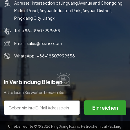
Adresse : Intersection of Jinguang Avenue and Chongqing
Middle Road, Anyuan Industrial Park, Anyuan District,
Pingxiang City, Jiangxi
Tel :
+86-18507999558
Email :
sales@fxsino.com
WhatsApp :
+86-18507999558
In Verbindung Bleiben
Bitte lesen Sie weiter, bleiben Sie
auf dem Laufenden, abonnieren
Sie uns und wir heißen Sie
Einreichen
herzlich willkommen, uns Ihre
Meinung mitzuteilen.
Urheberrechte © © 2026 Ping Xiang Fxsino Petrochemical Packing