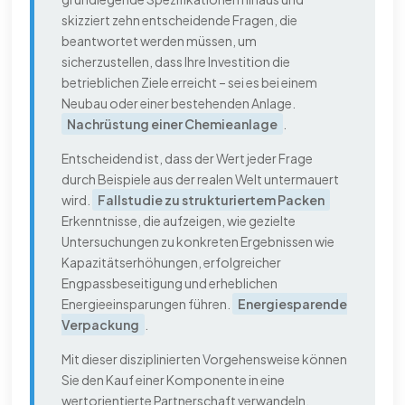
skizziert zehn entscheidende Fragen, die
beantwortet werden müssen, um
sicherzustellen, dass Ihre Investition die
betrieblichen Ziele erreicht – sei es bei einem
Neubau oder einer bestehenden Anlage.
Nachrüstung einer Chemieanlage
.
Entscheidend ist, dass der Wert jeder Frage
durch Beispiele aus der realen Welt untermauert
wird.
Fallstudie zu strukturiertem Packen
Erkenntnisse, die aufzeigen, wie gezielte
Untersuchungen zu konkreten Ergebnissen wie
Kapazitätserhöhungen, erfolgreicher
Engpassbeseitigung und erheblichen
Energieeinsparungen führen.
Energiesparende
Verpackung
.
Mit dieser disziplinierten Vorgehensweise können
Sie den Kauf einer Komponente in eine
wertorientierte Partnerschaft verwandeln,