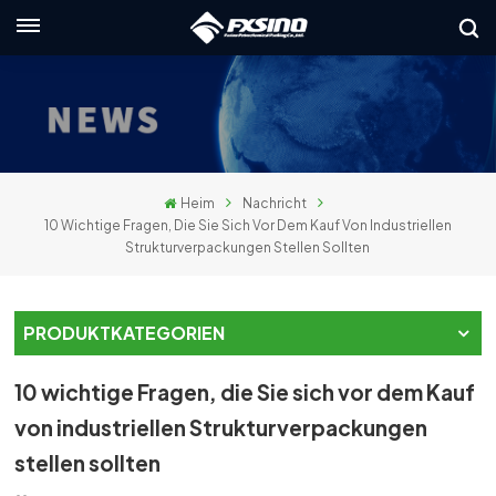
Deutsch
English
français
Heim
Nachricht
Deutsch
10 Wichtige Fragen, Die Sie Sich Vor Dem Kauf Von Industriellen
Strukturverpackungen Stellen Sollten
русский
italiano
PRODUKTKATEGORIEN
español
10 wichtige Fragen, die Sie sich vor dem Kauf
العربية
von industriellen Strukturverpackungen
stellen sollten
日本語