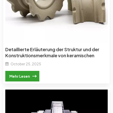
Detaillierte Erläuterung der Struktur und der
Konstruktionsmerkmale von keramischen
Sattelringdichtungen.
October 25, 2025
Mehr Lesen