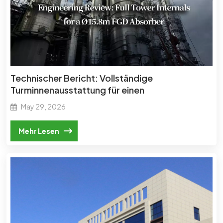
한국의
中文
Technischer Bericht: Vollständige
Turminnenausstattung für einen
Rauchgasentschwefelungsabsorber mit Ø 15,8
May 29, 2026
m
Mehr Lesen