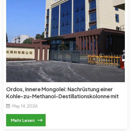
Ordos, Innere Mongolei: Nachrüstung einer
Kohle-zu-Methanol-Destillationskolonne mit
einer Kapazität von 600 kt/a
May 14, 2026
Mehr Lesen