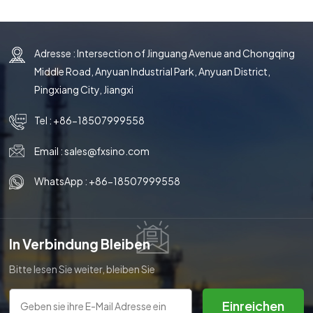
Adresse : Intersection of Jinguang Avenue and Chongqing
Middle Road, Anyuan Industrial Park, Anyuan District,
Pingxiang City, Jiangxi
Tel :
+86-18507999558
Email :
sales@fxsino.com
WhatsApp :
+86-18507999558
In Verbindung Bleiben
Bitte lesen Sie weiter, bleiben Sie
auf dem Laufenden, abonnieren
Sie uns und wir heißen Sie
Einreichen