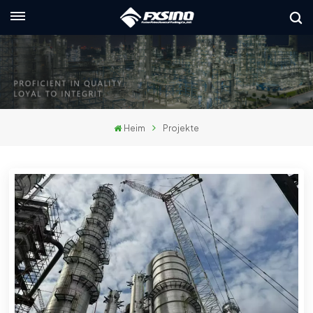
Deutsch
English
français
Heim
Projekte
Deutsch
русский
italiano
español
العربية
日本語