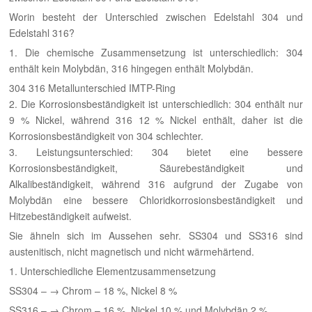
한국의
Worin besteht der Unterschied zwischen Edelstahl 304 und
Edelstahl 316?
中文
1. Die chemische Zusammensetzung ist unterschiedlich: 304
enthält kein Molybdän, 316 hingegen enthält Molybdän.
304 316 Metallunterschied IMTP-Ring
2. Die Korrosionsbeständigkeit ist unterschiedlich: 304 enthält nur
9 % Nickel, während 316 12 % Nickel enthält, daher ist die
Korrosionsbeständigkeit von 304 schlechter.
3. Leistungsunterschied: 304 bietet eine bessere
Korrosionsbeständigkeit, Säurebeständigkeit und
Alkalibeständigkeit, während 316 aufgrund der Zugabe von
Molybdän eine bessere Chloridkorrosionsbeständigkeit und
Hitzebeständigkeit aufweist.
Sie ähneln sich im Aussehen sehr. SS304 und SS316 sind
austenitisch, nicht magnetisch und nicht wärmehärtend.
1. Unterschiedliche Elementzusammensetzung
SS304 – → Chrom – 18 %, Nickel 8 %
SS316 – → Chrom – 16 %, Nickel 10 % und Molybdän 2 %