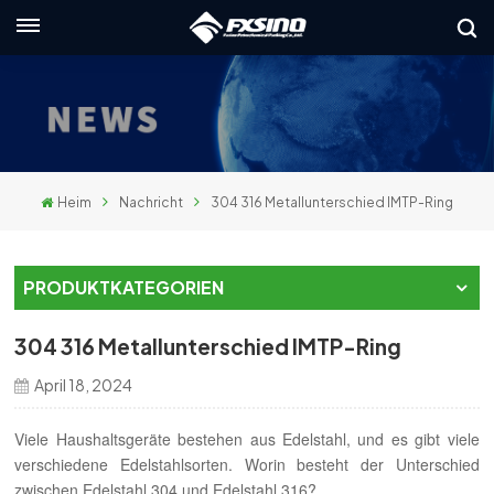
Deutsch
English
français
Heim
Nachricht
304 316 Metallunterschied IMTP-Ring
Deutsch
русский
PRODUKTKATEGORIEN
italiano
304 316 Metallunterschied IMTP-Ring
español
April 18, 2024
العربية
Viele Haushaltsgeräte bestehen aus Edelstahl, und es gibt viele
verschiedene Edelstahlsorten. Worin besteht der Unterschied
日本語
zwischen Edelstahl 304 und Edelstahl 316?