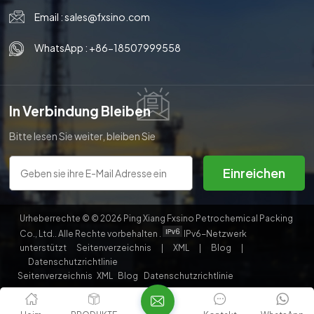
Email :
sales@fxsino.com
WhatsApp :
+86-18507999558
In Verbindung Bleiben
Bitte lesen Sie weiter, bleiben Sie
auf dem Laufenden, abonnieren
Sie uns und wir heißen Sie
Einreichen
herzlich willkommen, uns Ihre
Meinung mitzuteilen.
Urheberrechte © © 2026 Ping Xiang Fxsino Petrochemical Packing
Co., Ltd.. Alle Rechte vorbehalten .
IPv6-Netzwerk
unterstützt
Seitenverzeichnis
|
XML
|
Blog
|
Datenschutzrichtlinie
Seitenverzeichnis
XML
Blog
Datenschutzrichtlinie