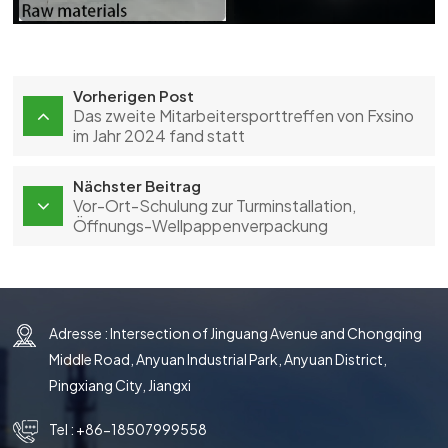
Vorherigen Post
Das zweite Mitarbeitersporttreffen von Fxsino
im Jahr 2024 fand statt
Nächster Beitrag
Vor-Ort-Schulung zur Turminstallation,
Öffnungs-Wellpappenverpackung
Adresse : Intersection of Jinguang Avenue and Chongqing
Middle Road, Anyuan Industrial Park, Anyuan District,
Pingxiang City, Jiangxi
Tel :
+86-18507999558