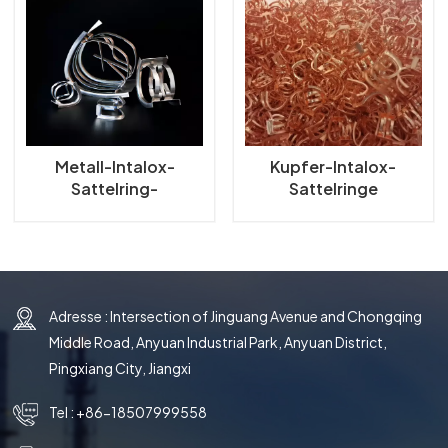
한국의
中文
Metall-Intalox-
Kupfer-Intalox-
Sattelring-
Sattelringe
Turmverpackung
Adresse : Intersection of Jinguang Avenue and Chongqing
Middle Road, Anyuan Industrial Park, Anyuan District,
Pingxiang City, Jiangxi
Tel :
+86-18507999558