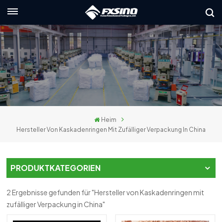
Deutsch
English
français
Deutsch
Heim
русский
Hersteller Von Kaskadenringen Mit Zufälliger Verpackung In China
italiano
español
PRODUKTKATEGORIEN
العربية
2 Ergebnisse gefunden für "Hersteller von Kaskadenringen mit
zufälliger Verpackung in China"
日本語