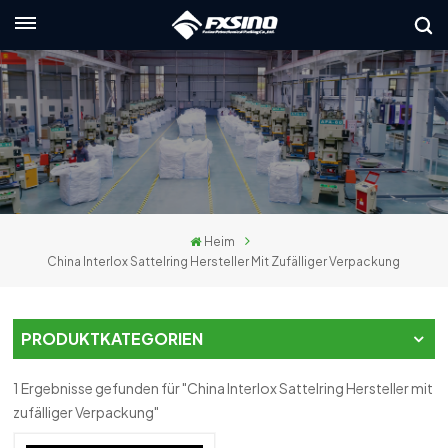
Deutsch
English
français
Deutsch
Heim
русский
China Interlox Sattelring Hersteller Mit Zufälliger Verpackung
italiano
español
PRODUKTKATEGORIEN
العربية
1 Ergebnisse gefunden für "China Interlox Sattelring Hersteller mit
zufälliger Verpackung"
日本語