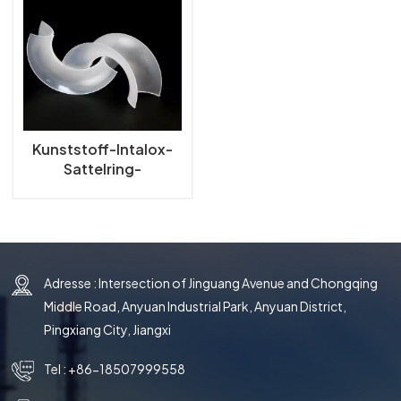
한국의
中文
Kunststoff-Intalox-
Sattelring-
Turmverpackung
Adresse : Intersection of Jinguang Avenue and Chongqing
Middle Road, Anyuan Industrial Park, Anyuan District,
Pingxiang City, Jiangxi
Tel :
+86-18507999558