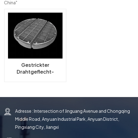
China"
한국의
中文
Gestrickter
Drahtgeflecht-
Demister,
Drahtgeflecht-
Tropfenabscheider
Adresse : Intersection of Jinguang Avenue and Chongqing
Middle Road, Anyuan Industrial Park, Anyuan District,
Pingxiang City, Jiangxi