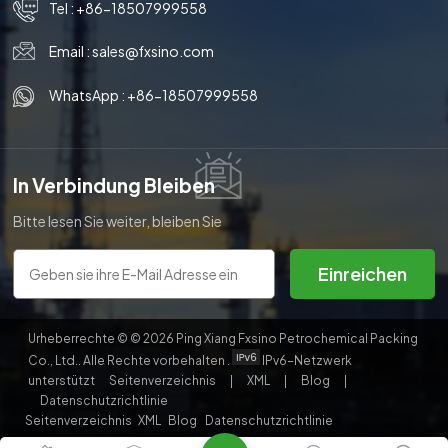
Tel :
+86-18507999558
Email :
sales@fxsino.com
WhatsApp :
+86-18507999558
In Verbindung Bleiben
Bitte lesen Sie weiter, bleiben Sie
auf dem Laufenden, abonnieren
Sie uns und wir heißen Sie
Einreichen
herzlich willkommen, uns Ihre
Meinung mitzuteilen.
Urheberrechte © © 2026 Ping Xiang Fxsino Petrochemical Packing
Co., Ltd.. Alle Rechte vorbehalten .
IPv6-Netzwerk
unterstützt
Seitenverzeichnis
|
XML
|
Blog
|
Datenschutzrichtlinie
Seitenverzeichnis
XML
Blog
Datenschutzrichtlinie