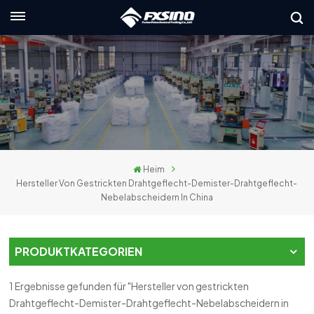
Deutsch
English
français
Deutsch
Heim
русский
Hersteller Von Gestrickten Drahtgeflecht-Demister-Drahtgeflecht-
Nebelabscheidern In China
italiano
español
PRODUKTKATEGORIEN
العربية
1 Ergebnisse gefunden für "Hersteller von gestrickten
日本語
Drahtgeflecht-Demister-Drahtgeflecht-Nebelabscheidern in