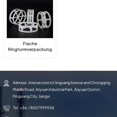
한국의
中文
Flache
Ringturmverpackung
aus Kunststoff
Adresse : Intersection of Jinguang Avenue and Chongqing
Middle Road, Anyuan Industrial Park, Anyuan District,
Pingxiang City, Jiangxi
Tel :
+86-18507999558