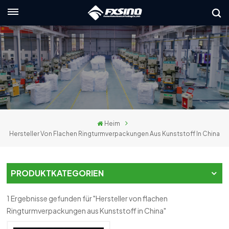
Deutsch
English
français
Deutsch
Heim
русский
Hersteller Von Flachen Ringturmverpackungen Aus Kunststoff In China
italiano
español
PRODUKTKATEGORIEN
العربية
1 Ergebnisse gefunden für "Hersteller von flachen
Ringturmverpackungen aus Kunststoff in China"
日本語