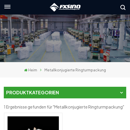
Deutsch
English
français
Deutsch
Heim
Metallkonjugierte Ringturmpackung
русский
italiano
PRODUKTKATEGORIEN
español
1 Ergebnisse gefunden für "Metallkonjugierte Ringturmpackung"
العربية
日本語