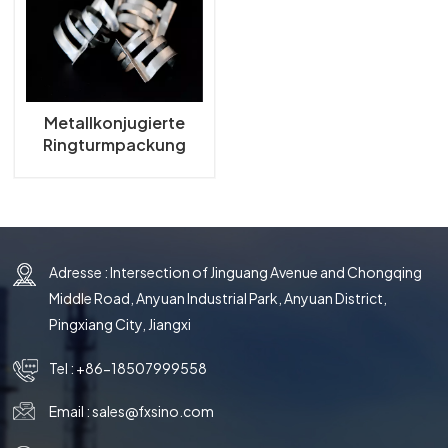
한국의
中文
Metallkonjugierte
Ringturmpackung
Adresse : Intersection of Jinguang Avenue and Chongqing
Middle Road, Anyuan Industrial Park, Anyuan District,
Pingxiang City, Jiangxi
Tel :
+86-18507999558
Email :
sales@fxsino.com