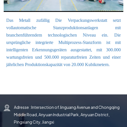
한국의
中文
Das Metall
zufällig
Die Verpackungswerkstatt setzt
vollautomatische Stanzproduktionsanlagen mit
branchenführendem technologischen Niveau ein. Die
ursprüngliche integrierte Multiprozess-Stanzform ist mit
intelligenten Erkennungsgeräten ausgestattet, mit 300.000
wartungsfreien und 500.000 reparaturfreien Zeiten und einer
jährlichen Produktionskapazität von 20.000 Kubikmetern.
Adresse : Intersection of Jinguang Avenue and Chongqing
Middle Road, Anyuan Industrial Park, Anyuan District,
Pingxiang City, Jiangxi