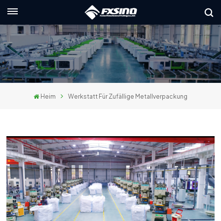
Deutsch
English
français
Heim
Werkstatt Für Zufällige Metallverpackung
Deutsch
русский
italiano
español
العربية
日本語