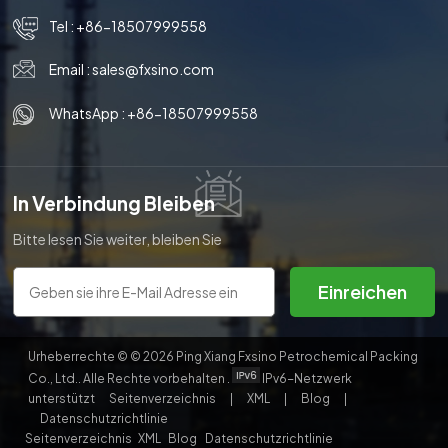
Tel :
+86-18507999558
Email :
sales@fxsino.com
WhatsApp :
+86-18507999558
In Verbindung Bleiben
Bitte lesen Sie weiter, bleiben Sie
auf dem Laufenden, abonnieren
Sie uns und wir heißen Sie
Einreichen
herzlich willkommen, uns Ihre
Meinung mitzuteilen.
Urheberrechte © © 2026 Ping Xiang Fxsino Petrochemical Packing
Co., Ltd.. Alle Rechte vorbehalten .
IPv6-Netzwerk
unterstützt
Seitenverzeichnis
|
XML
|
Blog
|
Datenschutzrichtlinie
Seitenverzeichnis
XML
Blog
Datenschutzrichtlinie