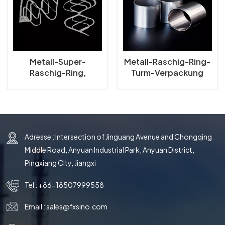
한국의
中文
Metall-Super-
Metall-Raschig-Ring-
Raschig-Ring,
Turm-Verpackung
zufällige Verpackung
Adresse : Intersection of Jinguang Avenue and Chongqing
Middle Road, Anyuan Industrial Park, Anyuan District,
Pingxiang City, Jiangxi
Tel :
+86-18507999558
Email :
sales@fxsino.com