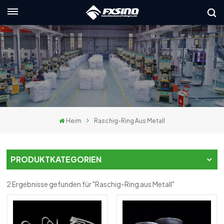
Deutsch
English
français
Deutsch
Heim
Raschig-Ring Aus Metall
русский
italiano
PRODUKTKATEGORIEN
español
2 Ergebnisse gefunden für "Raschig-Ring aus Metall"
العربية
日本語