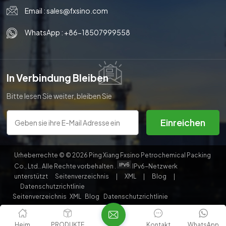
Email :
sales@fxsino.com
한국의
WhatsApp :
+86-18507999558
中文
In Verbindung Bleiben
Bitte lesen Sie weiter, bleiben Sie
auf dem Laufenden, abonnieren
Sie uns und wir heißen Sie
Einreichen
herzlich willkommen, uns Ihre
Meinung mitzuteilen.
Urheberrechte © © 2026 Ping Xiang Fxsino Petrochemical Packing
Co., Ltd.. Alle Rechte vorbehalten .
IPv6-Netzwerk
unterstützt
Seitenverzeichnis
|
XML
|
Blog
|
Datenschutzrichtlinie
Seitenverzeichnis
XML
Blog
Datenschutzrichtlinie
Heim
PRODUKTE
Kontakt
WhatsApp