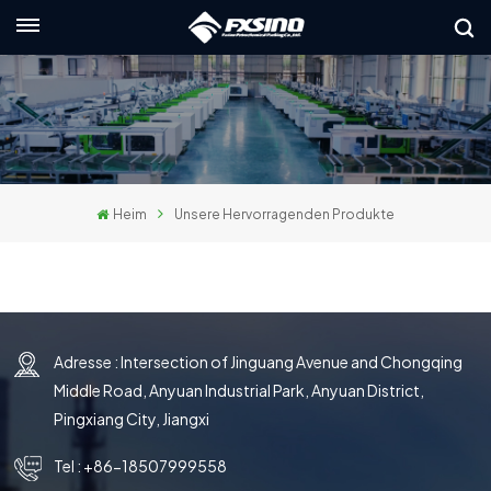
Deutsch
English
français
Heim
Unsere Hervorragenden Produkte
Deutsch
русский
italiano
Adresse : Intersection of Jinguang Avenue and Chongqing
español
Middle Road, Anyuan Industrial Park, Anyuan District,
العربية
Pingxiang City, Jiangxi
日本語
Tel :
+86-18507999558