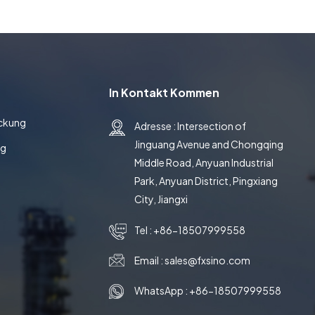
In Kontakt Kommen
ackung
Adresse : Intersection of
Jinguang Avenue and Chongqing
ng
Middle Road, Anyuan Industrial
Park, Anyuan District, Pingxiang
City, Jiangxi
Tel :
+86-18507999558
Email :
sales@fxsino.com
WhatsApp :
+86-18507999558