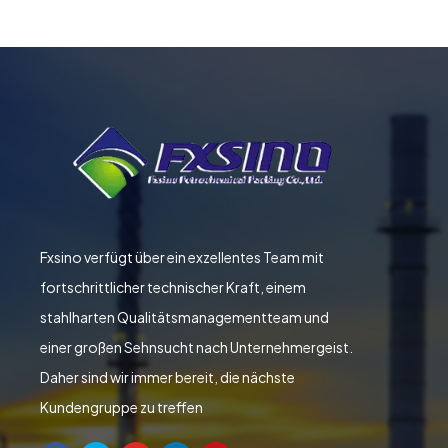
Fxsino verfügt über ein exzellentes Team mit
fortschrittlicher technischer Kraft, einem
stahlharten Qualitätsmanagementteam und
einer großen Sehnsucht nach Unternehmergeist.
Daher sind wir immer bereit, die nächste
Kundengruppe zu treffen