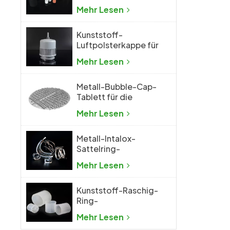
Mehr Lesen
Kunststoff-
Luftpolsterkappe für
die chemische
Mehr Lesen
Industrie
Metall-Bubble-Cap-
Tablett für die
chemische Industrie
Mehr Lesen
Metall-Intalox-
Sattelring-
Turmverpackung
Mehr Lesen
Kunststoff-Raschig-
Ring-
Turmverpackung
Mehr Lesen