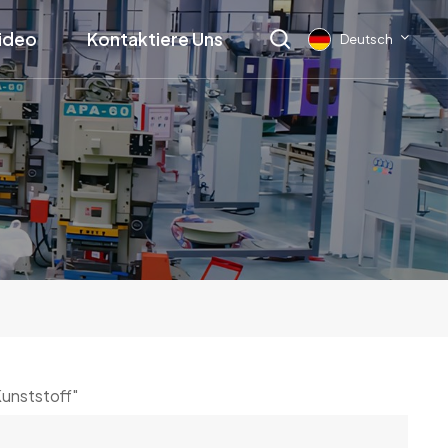
ideo
Kontaktiere Uns
Deutsch
English
français
Deutsch
русский
italiano
español
Kunststoff"
العربية
日本語