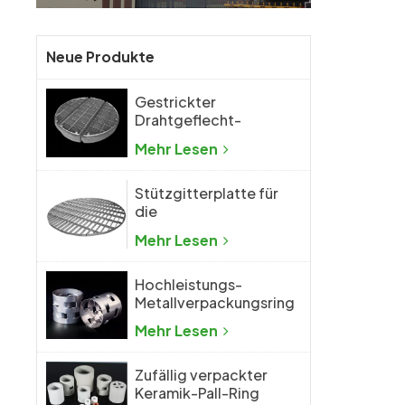
Neue Produkte
Gestrickter
Drahtgeflecht-
Demister,
Mehr Lesen
Drahtgeflecht-
Tropfenabscheider
Stützgitterplatte für
die
Destillationskolonne
Mehr Lesen
mit zufälliger
Packung
Hochleistungs-
Metallverpackungsring
aus Metall mit
Mehr Lesen
zufälliger Packung
Zufällig verpackter
Keramik-Pall-Ring