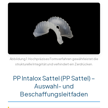
한국의
中文
Abbildung 1: Hochpräzises Formverfahren gewährleistet die
strukturelle Integrität und verhindert ein Zerdrücken.
PP Intalox Sattel (PP Sattel) –
Auswahl- und
Beschaffungsleitfaden