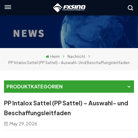
Deutsch
English
français
Heim
Nachricht
Deutsch
PP Intalox Sattel (PP Sattel) – Auswahl- Und Beschaffungsleitfaden
русский
PRODUKTKATEGORIEN
italiano
PP Intalox Sattel (PP Sattel) – Auswahl- und
español
Beschaffungsleitfaden
العربية
May 29, 2026
日本語