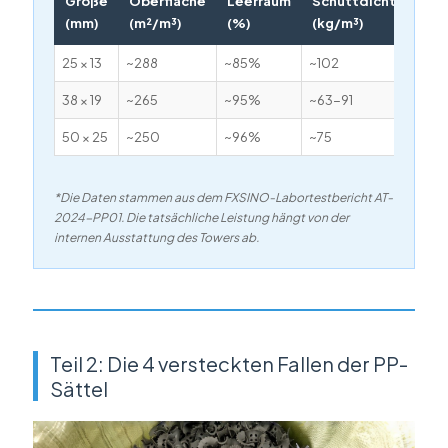
Größe
Oberfläche
Leerraum
Schüttdichte
(mm)
(m²/m³)
(%)
(kg/m³)
25 × 13
~288
~85%
~102
38 × 19
~265
~95%
~63-91
50 × 25
~250
~96%
~75
*Die Daten stammen aus dem FXSINO-Labortestbericht AT-
2024-PP01. Die tatsächliche Leistung hängt von der
internen Ausstattung des Towers ab.
Teil 2: Die 4 versteckten Fallen der PP-
Sättel