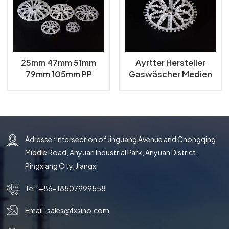
한국의
中文
25mm 47mm 51mm
Ayrtter Hersteller
79mm 105mm PP
Gaswäscher Medien
Tellerette Ring Teller
K1 K2 Teller
Rosettenring
Rosettenring
Adresse : Intersection of Jinguang Avenue and Chongqing
Middle Road, Anyuan Industrial Park, Anyuan District,
Pingxiang City, Jiangxi
Tel :
+86-18507999558
Email :
sales@fxsino.com