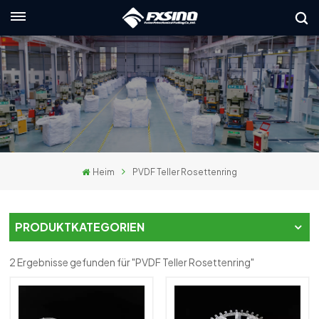
Deutsch
English
français
Deutsch
Heim
PVDF Teller Rosettenring
русский
italiano
PRODUKTKATEGORIEN
español
2 Ergebnisse gefunden für "PVDF Teller Rosettenring"
العربية
日本語