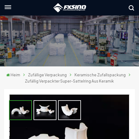
Deutsch
English
français
Deutsch
Heim
Zufällige Verpackung
Keramische Zufallspackung
русский
Zufällig Verpackter Super-Sattelring Aus Keramik
italiano
español
العربية
Zufällig Verpackter Super-Sattelring Aus
日本語
Keramik