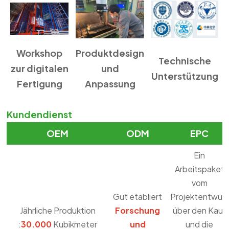
Workshop
Produktdesign
Technische
zur digitalen
und
Unterstützung
Fertigung
Anpassung
Kundendienst
OEM
ODM
EPC
Ein
Arbeitspaket
vom
Gut etabliert
Projektentwurf
Jährliche Produktion
Forschung
über den Kauf
:
30.000
Kubikmeter
und
und die