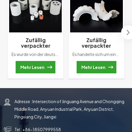
Zufällig
Zufällig
verpackter
verpackter
Keramik-Pall-
Super-Sattelring
Es wurde von der deutschen BASF erfunden, der Zufallspackung der ersten Generation. Zu Im Vergleich zum Raschig-Ring besteht die wichtigste Verbesserung in der Vergrößerung um zwei Reihen innere Blatthäutchen. Es fördert die Flüssiggas-Liquidität und verbessert die Packungsmasse des Turms Übertragungsleistung.
Es handelte sich um einen verbesserten Ring, der auf der Struktur des Intalox-Rings basierte. Die größte Verbesserung besteht darin, dass das Bogenprofil des Intalox-Sattels ein wellenförmiges oder gezacktes Profil aufweist. In der Zwischenzeit wurden einige Poren in der mittleren Position des Bogenflüssigkeitskanals vergrößert. Die Änderung dieser Struktur vergrößert nicht nur den Kontaktspalt der Packung, sondern verbessert auch die Bewegung und Verteilung von Gas und Flüssigkeit in der Packungsschicht.
Ring
aus Keramik
Mehr Lesen
Mehr Lesen
Adresse : Intersection of Jinguang Avenue and Chongqing
Middle Road, Anyuan Industrial Park, Anyuan District,
Pingxiang City, Jiangxi
Tel :
+86-18507999558