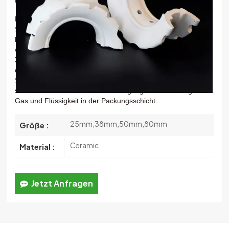
한국의
Es handelte sich um einen verbesserten Ring, der auf der
Struktur des Intalox-Rings basierte. Die größte Verbesserung
中文
besteht darin, dass das Bogenprofil des Intalox-Sattels ein
wellenförmiges oder gezacktes Profil aufweist. In der
Zwischenzeit wurden einige Poren in der mittleren Position
des Bogenflüssigkeitskanals vergrößert. Die Änderung dieser
Struktur vergrößert nicht nur den Kontaktspalt der Packung,
sondern verbessert auch die Bewegung und Verteilung von
Gas und Flüssigkeit in der Packungsschicht.
25mm,38mm,50mm,80mm
Größe :
Ceramic
Material :
Jetzt Anfragen