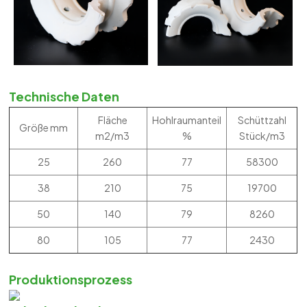
Technische Daten
Fläche
Hohlraumanteil
Schüttzahl
Größe mm
m2/m3
%
Stück/m3
25
260
77
58300
38
210
75
19700
50
140
79
8260
80
105
77
2430
Produktionsprozess