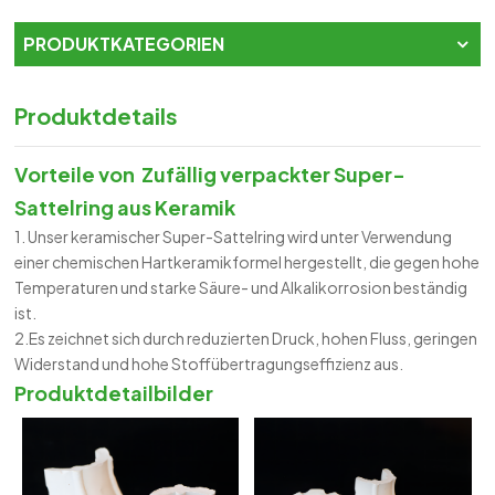
PRODUKTKATEGORIEN
Produktdetails
Vorteile von
Zufällig verpackter Super-
Sattelring aus Keramik
1. Unser keramischer Super-Sattelring wird unter Verwendung
einer chemischen Hartkeramikformel hergestellt, die gegen hohe
Temperaturen und starke Säure- und Alkalikorrosion beständig
ist.
2.Es zeichnet sich durch reduzierten Druck, hohen Fluss, geringen
Widerstand und hohe Stoffübertragungseffizienz aus.
Produktdetailbilder