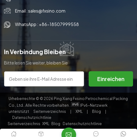
Email :
sales@fxsino.com
WhatsApp :
+86-18507999558
In Verbindung Bleiben
Bitte lesen Sie weiter, bleiben Sie
auf dem Laufenden, abonnieren
Sie uns und wir heißen Sie
Einreichen
herzlich willkommen, uns Ihre
Meinung mitzuteilen.
Urheberrechte © © 2026 Ping Xiang Fxsino Petrochemical Packing
Co., Ltd.. Alle Rechte vorbehalten .
IPv6-Netzwerk
unterstützt
Seitenverzeichnis
|
XML
|
Blog
|
Datenschutzrichtlinie
Seitenverzeichnis
XML
Blog
Datenschutzrichtlinie