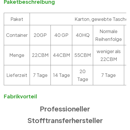
Paketbeschreibung
Paket
Karton, gewebte Tasche, 
Normale
Container
20GP
40 GP
40HQ
M
Reihenfolge
weniger als
Menge
22CBM
44CBM
55CBM
22CBM
20
Lieferzeit
7 Tage
14 Tage
7 Tage
Tage
Fabrikvorteil
Professioneller
Stofftransferhersteller