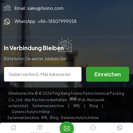
Email :
sales@fxsino.com
WhatsApp :
+86-18507999558
In Verbindung Bleiben
Bitte lesen Sie weiter, bleiben Sie
auf dem Laufenden, abonnieren
Sie uns und wir heißen Sie
Einreichen
herzlich willkommen, uns Ihre
Meinung mitzuteilen.
Urheberrechte © © 2026 Ping Xiang Fxsino Petrochemical Packing
Co., Ltd.. Alle Rechte vorbehalten .
IPv6-Netzwerk
unterstützt
Seitenverzeichnis
|
XML
|
Blog
|
Datenschutzrichtlinie
Seitenverzeichnis
XML
Blog
Datenschutzrichtlinie