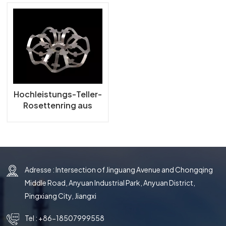
한국의
中文
Hochleistungs-Teller-
Rosettenring aus
Metall
Adresse : Intersection of Jinguang Avenue and Chongqing
Middle Road, Anyuan Industrial Park, Anyuan District,
Pingxiang City, Jiangxi
Tel :
+86-18507999558