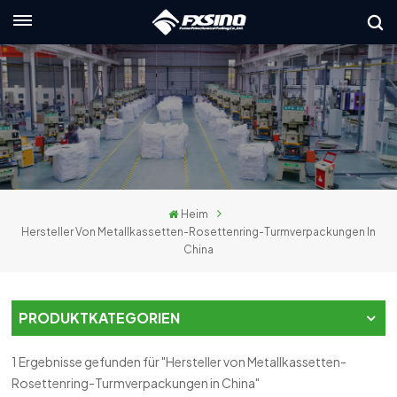
Deutsch
English
français
Deutsch
Heim
русский
Hersteller Von Metallkassetten-Rosettenring-Turmverpackungen In
China
italiano
español
PRODUKTKATEGORIEN
العربية
1 Ergebnisse gefunden für "Hersteller von Metallkassetten-
日本語
Rosettenring-Turmverpackungen in China"