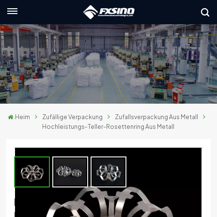
Deutsch
English
français
Deutsch
Heim
Zufällige Verpackung
Zufallsverpackung Aus Metall
русский
Hochleistungs-Teller-Rosettenring Aus Metall
italiano
español
العربية
Hochleistungs-Teller-Rosettenring Aus
日本語
Metall