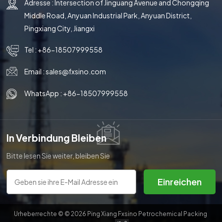
Adresse : Intersection of Jinguang Avenue and Chongqing
Middle Road, Anyuan Industrial Park, Anyuan District,
Pingxiang City, Jiangxi
Tel :
+86-18507999558
Email :
sales@fxsino.com
WhatsApp :
+86-18507999558
In Verbindung Bleiben
Bitte lesen Sie weiter, bleiben Sie
auf dem Laufenden, abonnieren
Sie uns und wir heißen Sie
Einreichen
herzlich willkommen, uns Ihre
Meinung mitzuteilen.
Urheberrechte © © 2026 Ping Xiang Fxsino Petrochemical Packing