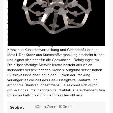
한국의
Tellerringpackung aus Metall
besteht aus Blechstanzen,
Dehnung in einen bestimmten Kalander, Maschenoberfläche
中文
nach den Regeln des Diamantnetzes, gewellte
Verpackungsgeometrieregeln aus Drahtgeflecht.
Girlandenfüller sind für die Verarbeitung verschiedener
Materialien verfügbar, die Materialauswahl einer
Drahtgeflechtpackung ist groß und die
Korrosionsbeständigkeit ist gut. Girlandenfüller haben einen
Kranz aus Kunststoffverpackung und Girlandenfüller aus
Metall. Der Kranz aus Kunststoffverpackung erscheint früher
und eignet sich eher für die Gaswäsche , Reinigungsturm.
Die ellipsenförmige Metalltellerette besteht aus vielen
ineinander verschlungenen Kreisen. Aufgrund seiner hohen
Flüssigkeitsspeicherung in den Lücken der Packung
verlängert es die Zeit des Gas-Flüssigkeits-Kontakts und
erhöht die Übertragungseffizienz. Es zeichnet sich durch
große Hohlräume, geringen Druckabfall, ausreichenden Gas-
Flüssigkeits-Kontakt und geringes Gewicht aus.
50mm,76mm,100mm
Größe :