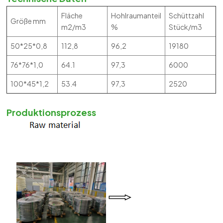
Fläche
Hohlraumanteil
Schüttzahl
Größe mm
m2/m3
%
Stück/m3
50*25*0,8
112,8
96,2
19180
76*76*1,0
64.1
97,3
6000
100*45*1,2
53.4
97,3
2520
Produktionsprozess