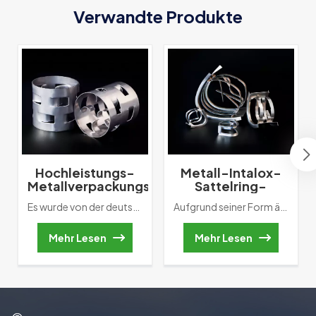
Verwandte Produkte
Hochleistungs-
Metall-Intalox-
Metallverpackungsring
Sattelring-
aus Metall mit
Turmverpackung
Es wurde von der deutschen BASF erfunden, der Zufallspackung der ersten Generation. Zu Im Vergleich zum Raschig-Ring besteht die wichtigste Verbesserung in der Vergrößerung um zwei Reihen innere Blatthäutchen. Es fördert die Flüssiggas-Liquidität und verbessert die Packungsmasse des Turms Übertragungsleistung.
Aufgrund seiner Form ähnelt dieser Rucksack einem Sattel Sattelring oder Berl-Ring. Der Das Material des frühesten Sattelrings ist Keramik. In unserer eigentlichen Anwendung, wenn Gas fließt Nach oben fließt die Flüssigkeit entlang des Lichtbogenkanals nach unten. Dieser Bewegungsweg wird Reduzieren Sie direkt die Wandströmung. Allerdings kann es auch zu gewölbten Außenrahmen kommen Überlappung und Überbrückung. Daher ändern Wissenschaftler zwei Enden in einen rechteckigen Typ Kontaktfläche. Durch diese Verbesserung wird das Auftreten von Überbrückungen verringert.
zufälliger
Packung
Mehr Lesen
Mehr Lesen