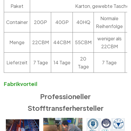
Paket
Karton, gewebte Tasche, 
Normale
Container
20GP
40GP
40HQ
M
Reihenfolge
weniger als
Menge
22CBM
44CBM
55CBM
22CBM
20
Lieferzeit
7 Tage
14 Tage
7 Tage
Tage
Fabrikvorteil
Professioneller
Stofftransferhersteller