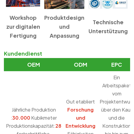
Workshop
Produktdesign
Technische
zur digitalen
und
Unterstützung
Fertigung
Anpassung
Kundendienst
OEM
ODM
EPC
Ein
Arbeitspaket
vom
Gut etabliert
Projektentwurf
Jährliche Produktion
Forschung
über den Kauf
:
30.000
Kubikmeter
und
und die
Produktionskapazität:
28
Entwicklung
Konstruktion
fortschrittliche,
Fähigkeiten
bis hin zum