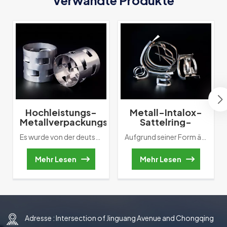
Hochleistungs-
Metall-Intalox-
Metallverpackungsring
Sattelring-
aus Metall mit
Turmverpackung
Es wurde von der deutschen BASF erfunden, der Zufallspackung der ersten Generation. Zu Im Vergleich zum Raschig-Ring besteht die wichtigste Verbesserung in der Vergrößerung um zwei Reihen innere Blatthäutchen. Es fördert die Flüssiggas-Liquidität und verbessert die Packungsmasse des Turms Übertragungsleistung.
Aufgrund seiner Form ähnelt dieser Rucksack einem Sattel Sattelring oder Berl-Ring. Der Das Material des frühesten Sattelrings ist Keramik. In unserer eigentlichen Anwendung, wenn Gas fließt Nach oben fließt die Flüssigkeit entlang des Lichtbogenkanals nach unten. Dieser Bewegungsweg wird Reduzieren Sie direkt die Wandströmung. Allerdings kann es auch zu gewölbten Außenrahmen kommen Überlappung und Überbrückung. Daher ändern Wissenschaftler zwei Enden in einen rechteckigen Typ Kontaktfläche. Durch diese Verbesserung wird das Auftreten von Überbrückungen verringert.
zufälliger
Packung
Mehr Lesen
Mehr Lesen
Adresse : Intersection of Jinguang Avenue and Chongqing