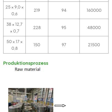
25 × 9,0 ×
219
94
160000
0,6
38 × 12,7
228
95
48000
× 0,7
50 × 17 ×
150
97
21500
0,8
Produktionsprozess