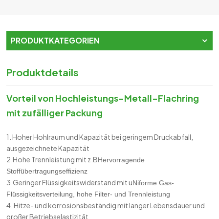
PRODUKTKATEGORIEN
Produktdetails
Vorteil von
Hochleistungs-Metall-Flachring
mit zufälliger Packung
1. Hoher Hohlraum und Kapazität bei geringem Druckabfall,
ausgezeichnete Kapazität
2.Hohe Trennleistung mit z.B
Hervorragende
Stoffübertragungseffizienz
3.Geringer Flüssigkeitswiderstand mit u
Niforme Gas-
Flüssigkeitsverteilung, hohe Filter- und Trennleistung
4. Hitze- und korrosionsbeständig mit langer Lebensdauer und
großer Betriebselastizität