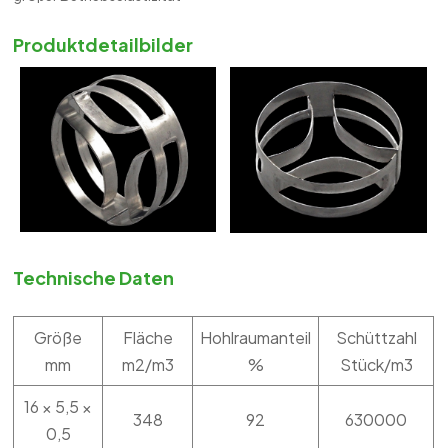
Produktdetailbilder
Technische Daten
Größe
Fläche
Hohlraumanteil
Schüttzahl
mm
m2/m3
%
Stück/m3
16 × 5,5 ×
348
92
630000
0,5