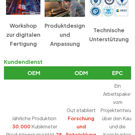
Workshop
Produktdesign
Technische
zur digitalen
und
Unterstützung
Fertigung
Anpassung
Kundendienst
OEM
ODM
EPC
Ein
Arbeitspaket
vom
Gut etabliert
Projektentwurf
Jährliche Produktion
Forschung
über den Kauf
:
30.000
Kubikmeter
und
und die
Produktionskapazität:
28
Entwicklung
Konstruktion