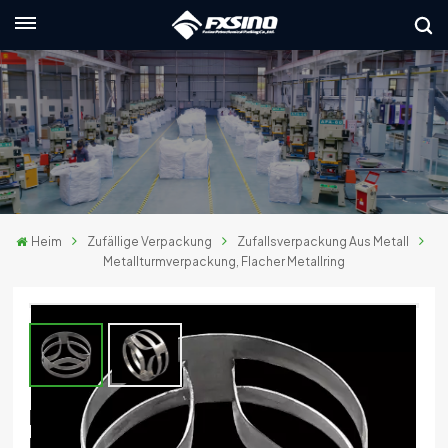
Deutsch
English
français
Deutsch
Heim
Zufällige Verpackung
Zufallsverpackung Aus Metall
русский
Metallturmverpackung, Flacher Metallring
italiano
español
العربية
Metallturmverpackung, Flacher
日本語
Metallring