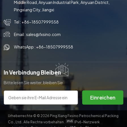
Middle Road, Anyuan Industrial Park, Anyuan District,
Pingxiang City, Jiangxi
Tel :
+86-18507999558
Email :
sales@fxsino.com
WhatsApp :
+86-18507999558
In Verbindung Bleiben
Bitte lesen Sie weiter, bleiben Sie
auf dem Laufenden, abonnieren
Sie uns und wir heißen Sie
Einreichen
herzlich willkommen, uns Ihre
Meinung mitzuteilen.
Urheberrechte © © 2026 Ping Xiang Fxsino Petrochemical Packing
Co., Ltd.. Alle Rechte vorbehalten .
IPv6-Netzwerk