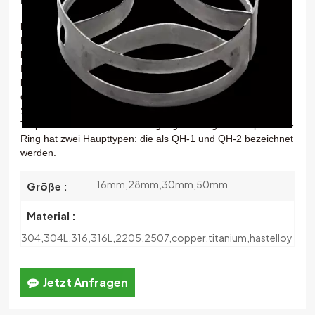
한국의
Flacher Ring
wird auch genannt
SMR (Super-Mini-Ring)
,
Es ist ein fortgeschrittenes
zufällige Verpackung
In
Die
中文
Kolonnenturmpackung
. Es hat eine ähnliche Struktur mit
Kaskaden-Miniring
keine Bördelstruktur oben und unten. Es
kann die Packungsstärke verbessern
Passen Sie den Bogen
der Innenklinge an. Es hat eine angemessene
Strömungsstruktur und einen niedrigen Druck
sicherer
Tropfen und hohe Stoffübertragungsleistung. Der Super-Mini-
Ring hat zwei Haupttypen:
die als QH-1 und QH-2 bezeichnet
werden.
16mm,28mm,30mm,50mm
Größe :
Material :
304,304L,316,316L,2205,2507,copper,titanium,hastelloy
Jetzt Anfragen