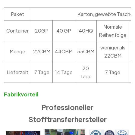
Paket
Karton, gewebte Tasche, 
Normale
Container
20GP
40 GP
40HQ
M
Reihenfolge
weniger als
Menge
22CBM
44CBM
55CBM
22CBM
20
Lieferzeit
7 Tage
14 Tage
7 Tage
Tage
Fabrikvorteil
Professioneller
Stofftransferhersteller