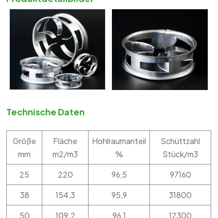
Technische Daten
Größe
Fläche
Hohlraumanteil
Schüttzahl
mm
m2/m3
%
Stück/m3
25
220
96,5
97160
38
154,3
95,9
31800
50
109.2
96,1
12300