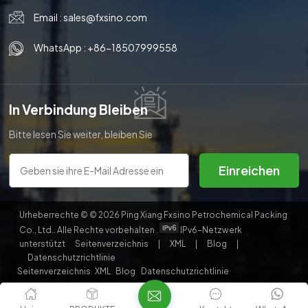
Email :
sales@fxsino.com
WhatsApp :
+86-18507999558
In Verbindung Bleiben
Bitte lesen Sie weiter, bleiben Sie
auf dem Laufenden, abonnieren
Sie uns und wir heißen Sie
Einreichen
herzlich willkommen, uns Ihre
Meinung mitzuteilen.
Urheberrechte © © 2026 Ping Xiang Fxsino Petrochemical Packing
Co., Ltd.. Alle Rechte vorbehalten .
IPv6-Netzwerk
unterstützt
Seitenverzeichnis
|
XML
|
Blog
|
Datenschutzrichtlinie
Seitenverzeichnis
XML
Blog
Datenschutzrichtlinie