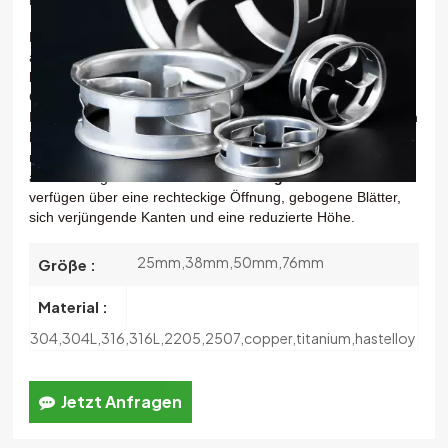
한국의
Es wurde von der britischen Firma MTL Ltd entwickelt, die
auch CMR heißt.
中文
Kaskadenring aus Metall
ist eine neue Art von
Großverpackung mit den Vorteilen hoher Kapazität, guter
Fleckenbeständigkeit und geringem Druckabfall. Seine Seiten
haben ein oder zwei abgeschrägte Kanten, die eine höhere
mechanische Festigkeit und einen besseren Gasdurchgang
als Pall-Ringe aufweisen.
Kaskadenringe aus Metall
verfügen über eine rechteckige Öffnung, gebogene Blätter,
sich verjüngende Kanten und eine reduzierte Höhe.
25mm,38mm,50mm,76mm
Größe :
Material :
304,304L,316,316L,2205,2507,copper,titanium,hastelloy
Jetzt Anfragen