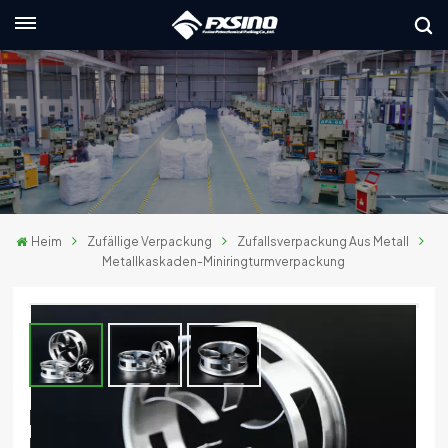
Deutsch
English
français
Deutsch
Heim
Zufällige Verpackung
Zufallsverpackung Aus Metall
русский
Metallkaskaden-Miniringturmverpackung
italiano
español
العربية
Metallkaskaden-
日本語
Miniringturmverpackung