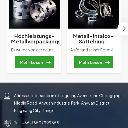
Hochleistungs-
Metall-Intalox-
Metallverpackungsring
Sattelring-
aus Metall mit
Turmverpackung
Es wurde von der deutschen BASF erfunden, der Zufallspackung der ersten Generation. Zu Im Vergleich zum Raschig-Ring besteht die wichtigste Verbesserung in der Vergrößerung um zwei Reihen innere Blatthäutchen. Es fördert die Flüssiggas-Liquidität und verbessert die Packungsmasse des Turms Übertragungsleistung.
Aufgrund seiner Form ähnelt dieser Rucksack einem Sattel Sattelring oder Berl-Ring. Der Das Material des frühesten Sattelrings ist Keramik. In unserer eigentlichen Anwendung, wenn Gas fließt Nach oben fließt die Flüssigkeit entlang des Lichtbogenkanals nach unten. Dieser Bewegungsweg wird Reduzieren Sie direkt die Wandströmung. Allerdings kann es auch zu gewölbten Außenrahmen kommen Überlappung und Überbrückung. Daher ändern Wissenschaftler zwei Enden in einen rechteckigen Typ Kontaktfläche. Durch diese Verbesserung wird das Auftreten von Überbrückungen verringert.
zufälliger
Packung
Mehr Lesen
Mehr Lesen
Adresse : Intersection of Jinguang Avenue and Chongqing
Middle Road, Anyuan Industrial Park, Anyuan District,
Pingxiang City, Jiangxi
Tel :
+86-18507999558