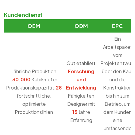
Kundendienst
OEM
ODM
EPC
Ein
Arbeitspaket
vom
Gut etabliert
Projektentwurf
Jährliche Produktion
Forschung
über den Kauf
:
30.000
Kubikmeter
und
und die
Produktionskapazität:
28
Entwicklung
Konstruktion
fortschrittliche,
Fähigkeiten
bis hin zum
optimierte
Designer mit
Betrieb, um
Produktionslinien
15
Jahre
dem Kunden
Erfahrung
eine
umfassende