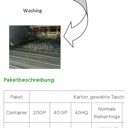
Paketbeschreibung
Paket
Karton, gewebte Tasche, 
Normale
Container
20GP
40 GP
40HQ
M
Reihenfolge