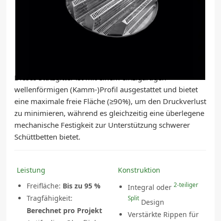
한국의
Stützgitter für Kammtypen
中文
Hochleistungs-Verpackungsstütze (Kamelhöcker)
Dieses Stützgitter ist mit einem einzigartigen
wellenförmigen (Kamm-)Profil ausgestattet und bietet
eine maximale freie Fläche (≥90%), um den Druckverlust
zu minimieren, während es gleichzeitig eine überlegene
mechanische Festigkeit zur Unterstützung schwerer
Schüttbetten bietet.
Leistung
Konstruktion
Freifläche:
Bis zu 95 %
2-teiliger
Integral oder
Tragfähigkeit:
Split
Design
Berechnet pro Projekt
Verstärkte Rippen für