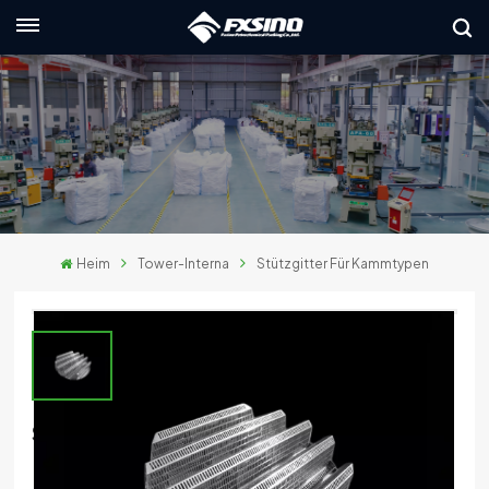
Deutsch
English
français
Deutsch
Heim
Tower-Interna
Stützgitter Für Kammtypen
русский
italiano
español
العربية
Stützgitter Für Kammtypen
日本語