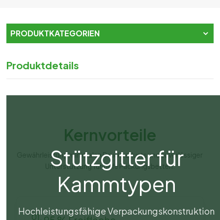
PRODUKTKATEGORIEN
Produktdetails
Kernvorteile
Stützgitter für
Gewährleistung minimalen Druckverlusts und zuverlässiger
Unterstützung für tiefe Packungsbetten.
Kammtypen
Hochleistungsfähige Verpackungskonstruktion
01.
95 % Freifläche