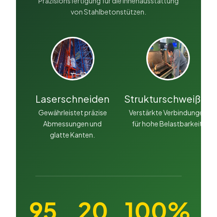
Präzisionsfertigung für die Innenausstattung
von Stahlbetonstützen.
Laserschneiden
Strukturschweißen
Gewährleistet präzise
Verstärkte Verbindungen
Abmessungen und
für hohe Belastbarkeit.
glatte Kanten.
95
20
100%