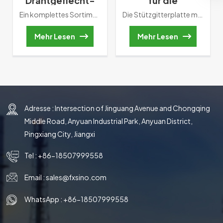
Drahtgeflecht-
für die
Demister,
Destillationskolonne
Ein komplettes Sortiment an Nebelabscheidern, einschließlich Mesh-Pad-Tropfenabscheidern und Flügelzellen-Tropfenabscheidern und Flüssigkeitskoaleszer zur Trennung mitgerissener Flüssigkeiten werden angeboten. Die Produkte sind aus einer Vielzahl von Metallen, Kunststoffen und Thermoplasten für ein breites Anwendungsspektrum erhältlich.Tropfenabscheider werden am Kopf einer Füllkörperkolonne oder in Verbindung mit einem Auffangboden zwischen zwei Füllkörperbetten eingesetzt. Sie Flüssigkeitströpfchen aus dem Gasstrom trennen. Tropfenaustrag aus der Kolonne und/oder Flüssigkeitsmitnahme von einer Stufe zur anderen der nächste wird minimiert. Unsere Tropfenabscheider sind für optimale Leistung bei bestimmten Anwendungen ausgelegt.
Die Stützgitterplatte muss so konstruiert sein, dass ein möglichst ungehinderter Durchfluss von Gasen und Flüssigkeiten in der Kolonne möglich ist. Dies ist insbesondere im Bereich zwischen Stützgitter und Füllkörperbett wichtig, da die Gefahr besteht, dass der Gasfluss durch eine ungeeignete Füllkörperunterstützung blockiert wird. Die Hauptfunktion dieser Geräte besteht darin, das Füllkörperbett des Turms strukturell zu stützen. Stützgitter eignen sich sowohl für strukturierte als auch für zufällige Packprozesse für eine Vielzahl von Zwecken.
Drahtgeflecht-
mit zufälliger
Tropfenabscheider
Packung
Mehr Lesen
Mehr Lesen
Adresse : Intersection of Jinguang Avenue and Chongqing
Middle Road, Anyuan Industrial Park, Anyuan District,
Pingxiang City, Jiangxi
Tel :
+86-18507999558
Email :
sales@fxsino.com
WhatsApp :
+86-18507999558