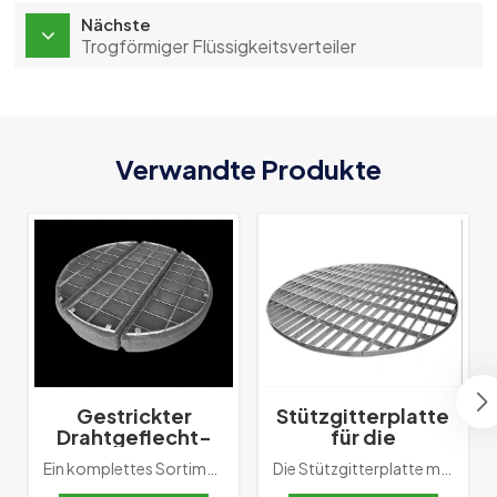
Nächste
Trogförmiger Flüssigkeitsverteiler
Verwandte Produkte
Gestrickter
Stützgitterplatte
Drahtgeflecht-
für die
Demister,
Destillationskolonne
Ein komplettes Sortiment an Nebelabscheidern, einschließlich Mesh-Pad-Tropfenabscheidern und Flügelzellen-Tropfenabscheidern und Flüssigkeitskoaleszer zur Trennung mitgerissener Flüssigkeiten werden angeboten. Die Produkte sind aus einer Vielzahl von Metallen, Kunststoffen und Thermoplasten für ein breites Anwendungsspektrum erhältlich.Tropfenabscheider werden am Kopf einer Füllkörperkolonne oder in Verbindung mit einem Auffangboden zwischen zwei Füllkörperbetten eingesetzt. Sie Flüssigkeitströpfchen aus dem Gasstrom trennen. Tropfenaustrag aus der Kolonne und/oder Flüssigkeitsmitnahme von einer Stufe zur anderen der nächste wird minimiert. Unsere Tropfenabscheider sind für optimale Leistung bei bestimmten Anwendungen ausgelegt.
Die Stützgitterplatte muss so konstruiert sein, dass ein möglichst ungehinderter Durchfluss von Gasen und Flüssigkeiten in der Kolonne möglich ist. Dies ist insbesondere im Bereich zwischen Stützgitter und Füllkörperbett wichtig, da die Gefahr besteht, dass der Gasfluss durch eine ungeeignete Füllkörperunterstützung blockiert wird. Die Hauptfunktion dieser Geräte besteht darin, das Füllkörperbett des Turms strukturell zu stützen. Stützgitter eignen sich sowohl für strukturierte als auch für zufällige Packprozesse für eine Vielzahl von Zwecken.
Drahtgeflecht-
mit zufälliger