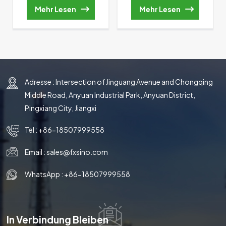
Tropfenabscheider
Packung
Mehr Lesen
Mehr Lesen
Adresse : Intersection of Jinguang Avenue and Chongqing
Middle Road, Anyuan Industrial Park, Anyuan District,
Pingxiang City, Jiangxi
Tel :
+86-18507999558
Email :
sales@fxsino.com
WhatsApp :
+86-18507999558
In Verbindung Bleiben