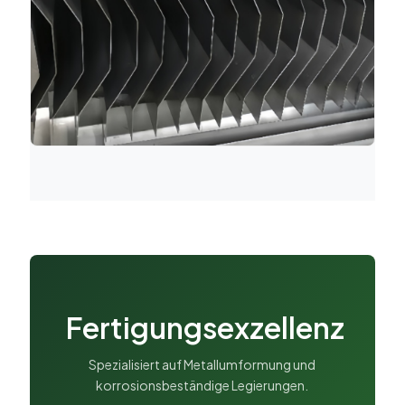
Fertigungsexzellenz
Spezialisiert auf Metallumformung und
korrosionsbeständige Legierungen.