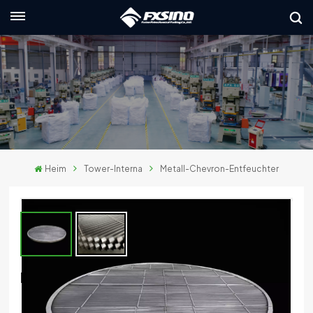
Deutsch
English
français
Deutsch
Heim
Tower-Interna
Metall-Chevron-Entfeuchter
русский
italiano
español
العربية
Metall-Chevron-Entfeuchter
日本語