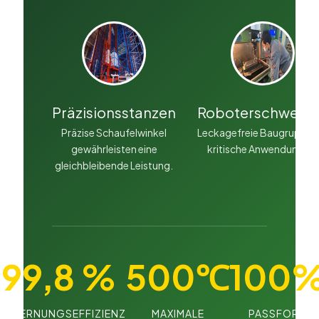
Präzisionsstanzen
Roboterschweiß
Präzise Schaufelwinkel
Leckagefreie Baugruppe f
gewährleisten eine
kritische Anwendungen.
gleichbleibende Leistung.
99,8 %
500℃
100
NTFERNUNGSEFFIZIENZ
MAXIMALE
PASSFORM