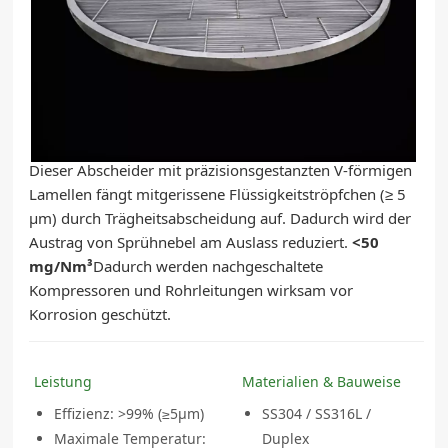
한국의
Metall-Chevron-
中文
Nebelabscheider
Dieser Abscheider mit präzisionsgestanzten V-förmigen
Lamellen fängt mitgerissene Flüssigkeitströpfchen (≥ 5
μm) durch Trägheitsabscheidung auf. Dadurch wird der
Austrag von Sprühnebel am Auslass reduziert.
<50
mg/Nm³
Dadurch werden nachgeschaltete
Kompressoren und Rohrleitungen wirksam vor
Korrosion geschützt.
Leistung
Materialien & Bauweise
Effizienz: >99% (≥5μm)
SS304 / SS316L /
Maximale Temperatur:
Duplex