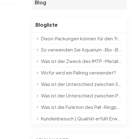
Blog
한국의
Blogliste
中文
Dixon-Packungen können für den Trennprozess hochreiner und kleiner Chargenprodukte im Labor verwendet werden
So verwenden Sie Aquarium -Bio -Bälle？？
Was ist der Zweck des IMTP -Metall -Sattelrings?
Wofür wird ein Pallring verwendet?
Was ist der Unterschied zwischen Stützplatte und Buckelunterstützung?
Was ist der Unterschied zwischen Pall -Ringen und Intalox -Sätteln?
Was ist die Funktion des Pall -Ringpackings?
Kundenbesuch | Qualität erfüllt Erwartungen und gestaltet die Zukunft mit Einfallsreichtum