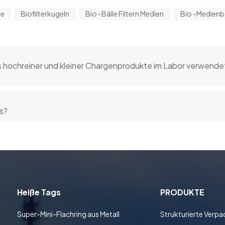
le
Biofilterkugeln
Bio -Bälle Filtern Medien
Bio -Medienb
 hochreiner und kleiner Chargenprodukte im Labor verwende
gs?
Heiße Tags
PRODUKTE
Super-Mini-Flachring aus Metall
Strukturierte Verp