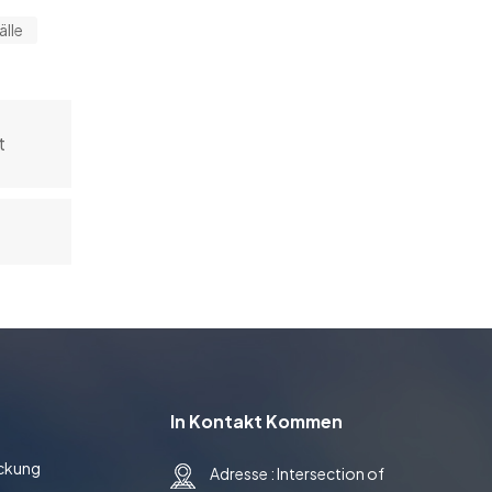
älle
t
In Kontakt Kommen
ackung
Adresse : Intersection of