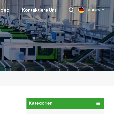
ideo
Kontaktiere Uns
Deutsch
English
français
Deutsch
русский
italiano
español
العربية
Kategorien
日本語