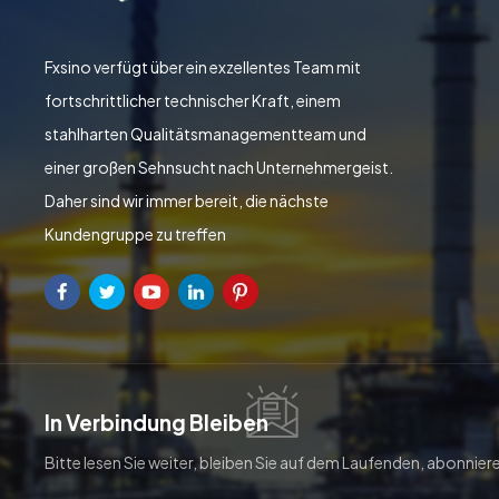
Fxsino verfügt über ein exzellentes Team mit
fortschrittlicher technischer Kraft, einem
stahlharten Qualitätsmanagementteam und
einer großen Sehnsucht nach Unternehmergeist.
Daher sind wir immer bereit, die nächste
Kundengruppe zu treffen
In Verbindung Bleiben
Bitte lesen Sie weiter, bleiben Sie auf dem Laufenden, abonniere
herzlich willkommen, uns Ihre Meinung mitzuteilen.