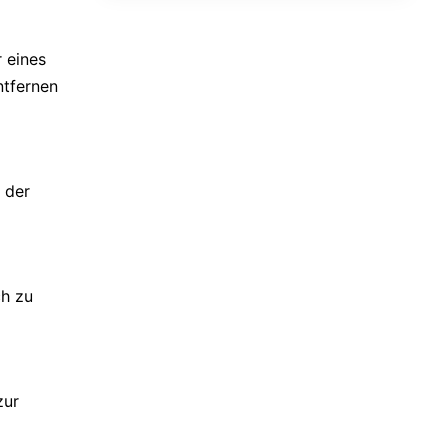
 eines
ntfernen
 der
ch zu
zur