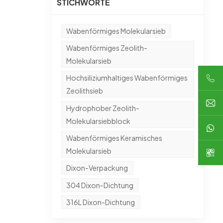
STICHWORTE
Wabenförmiges Molekularsieb
Wabenförmiges Zeolith-
Molekularsieb
Hochsiliziumhaltiges Wabenförmiges
Zeolithsieb
Hydrophober Zeolith-
Molekularsiebblock
Wabenförmiges Keramisches
Molekularsieb
Dixon-Verpackung
304 Dixon-Dichtung
316L Dixon-Dichtung