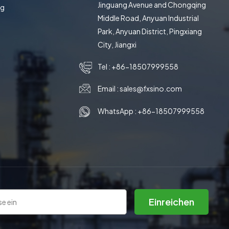
Jinguang Avenue and Chongqing
ng
Middle Road, Anyuan Industrial
Park, Anyuan District, Pingxiang
City, Jiangxi
Tel :
+86-18507999558
Email :
sales@fxsino.com
WhatsApp :
+86-18507999558
Einreichen