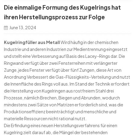
Die einmalige Formung des Kugelrings hat
한국의
ihren Herstellungsprozess zur Folge
中文
June 13, 2024
Kugelringfüller aus Metall
Wird häufig in der chemischen
Industrie und anderen Industrien zur Medientrennung eingesetzt
und stellt eine Verbesserung auf Basis des Lacey-Rings dar. Die
Ringwand verfügt über zwei Fensterreihen mit verlängerter
Zunge, jedes Fenster verfügt über fünf Zungen, diese Art von
Anordnung Verbessert die Gas-Flüssigkeits-Verteilung und nutzt
die Innenfläche des Rings voll aus. Im Stand der Technik erfordert
die Herstellung von Kugelringen aus rostfreiem Stahl drei
Prozesse, nämlich Brechen, Biegen und Abrunden, wodurch
mindestens zwei Sätze von Matrizen erforderlich sind, was die
Produktionseffizienz beeinträchtigt und menschliche und
materielle Ressourcen nicht rational nutzt.
Die Erfindung eines neuen Herstellungsverfahrens für einen
Kugelring zielt darauf ab, die Mängel der bestehenden