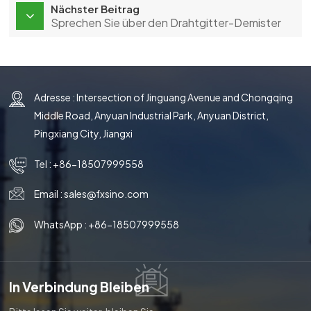
Nächster Beitrag
Sprechen Sie über den Drahtgitter-Demister
Adresse : Intersection of Jinguang Avenue and Chongqing
Middle Road, Anyuan Industrial Park, Anyuan District,
Pingxiang City, Jiangxi
Tel :
+86-18507999558
Email :
sales@fxsino.com
WhatsApp :
+86-18507999558
In Verbindung Bleiben