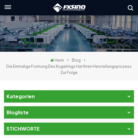
Deutsch
English
français
Heim
Blog
Deutsch
Die Einmalige Formung Des Kugelrings Hat Ihren Herstellungsprozess
Zur Folge
русский
italiano
Kategorien
español
Blogliste
العربية
STICHWORTE
日本語