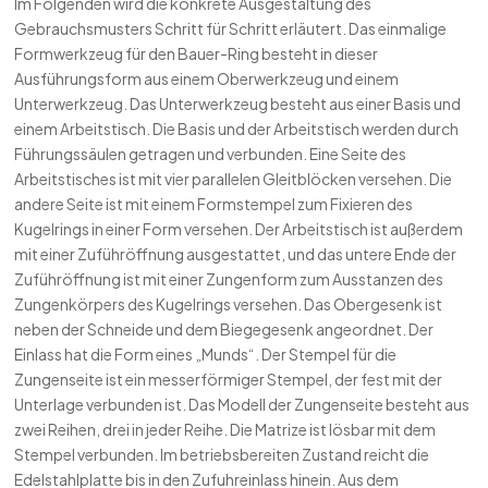
Im Folgenden wird die konkrete Ausgestaltung des
Gebrauchsmusters Schritt für Schritt erläutert. Das einmalige
Formwerkzeug für den Bauer-Ring besteht in dieser
Ausführungsform aus einem Oberwerkzeug und einem
Unterwerkzeug. Das Unterwerkzeug besteht aus einer Basis und
einem Arbeitstisch. Die Basis und der Arbeitstisch werden durch
Führungssäulen getragen und verbunden. Eine Seite des
Arbeitstisches ist mit vier parallelen Gleitblöcken versehen. Die
andere Seite ist mit einem Formstempel zum Fixieren des
Kugelrings in einer Form versehen. Der Arbeitstisch ist außerdem
mit einer Zuführöffnung ausgestattet, und das untere Ende der
Zuführöffnung ist mit einer Zungenform zum Ausstanzen des
Zungenkörpers des Kugelrings versehen. Das Obergesenk ist
neben der Schneide und dem Biegegesenk angeordnet. Der
Einlass hat die Form eines „Munds“. Der Stempel für die
Zungenseite ist ein messerförmiger Stempel, der fest mit der
Unterlage verbunden ist. Das Modell der Zungenseite besteht aus
zwei Reihen, drei in jeder Reihe. Die Matrize ist lösbar mit dem
Stempel verbunden. Im betriebsbereiten Zustand reicht die
Edelstahlplatte bis in den Zufuhreinlass hinein. Aus dem