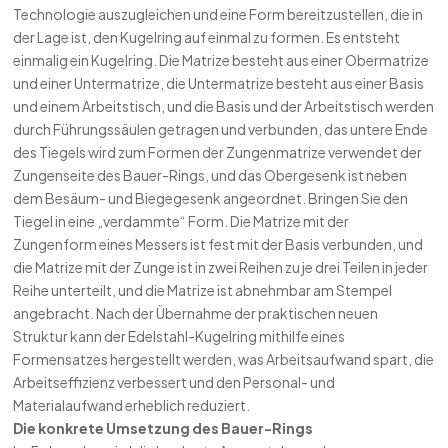
Technologie auszugleichen und eine Form bereitzustellen, die in
der Lage ist, den Kugelring auf einmal zu formen. Es entsteht
einmalig ein Kugelring. Die Matrize besteht aus einer Obermatrize
und einer Untermatrize, die Untermatrize besteht aus einer Basis
und einem Arbeitstisch, und die Basis und der Arbeitstisch werden
durch Führungssäulen getragen und verbunden, das untere Ende
des Tiegels wird zum Formen der Zungenmatrize verwendet der
Zungenseite des Bauer-Rings, und das Obergesenk ist neben
dem Besäum- und Biegegesenk angeordnet. Bringen Sie den
Tiegel in eine „verdammte“ Form. Die Matrize mit der
Zungenform eines Messers ist fest mit der Basis verbunden, und
die Matrize mit der Zunge ist in zwei Reihen zu je drei Teilen in jeder
Reihe unterteilt, und die Matrize ist abnehmbar am Stempel
angebracht. Nach der Übernahme der praktischen neuen
Struktur kann der Edelstahl-Kugelring mithilfe eines
Formensatzes hergestellt werden, was Arbeitsaufwand spart, die
Arbeitseffizienz verbessert und den Personal- und
Materialaufwand erheblich reduziert.
Die konkrete Umsetzung des Bauer-Rings