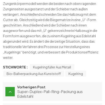
Zungenkörpermodell werden die beiden nach oben ragenden
Zungenseiten ausgestanzt und der Schieber nach außen
verlängert. Anschließend schneiden Sie das Halbzeug mit dem
Cutter ab. Gleichzeitig wird die Biegematrize in eine „U“-Form
geschnitten. Anschließend wird der Schieber nach innen
ausgeworfen und das mit „U“ gekennzeichnete Halbzeug in die
Formform ausgeworfen, die zu einem Kugelring aus Edelstahl
abgerundet wird. Es ändert die derzeitige Situation, dass das
traditionelle Verfahren drei Prozesse zur Herstellung eines
„Kugelrings“ benötigt, und verbessert die Produktionseffizienz
weiter.
STICHWORTE :
Kugelringfüller Aus Metall
Bio-Ballverpackung Aus Kunststoff
Kugelring
Vorherigen Post
Super-Duplex-Pall-Ring-Packung aus
Edelstahl