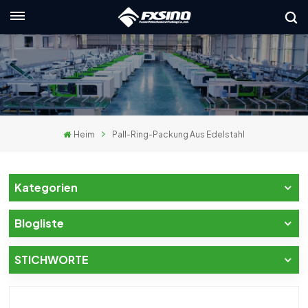
Deutsch
English
français
Heim
Pall-Ring-Packung Aus Edelstahl
Deutsch
русский
Kategorien
italiano
Blogliste
español
STICHWORTE
العربية
日本語