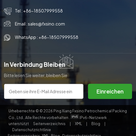
Tel :
+86-18507999558
Email :
sales@fxsino.com
WhatsApp :
+86-18507999558
In Verbindung Bleiben
Bitte lesen Sie weiter, bleiben Sie
auf dem Laufenden, abonnieren
Sie uns und wir heißen Sie
Einreichen
herzlich willkommen, uns Ihre
Meinung mitzuteilen.
Urheberrechte © © 2026 Ping Xiang Fxsino Petrochemical Packing
Co., Ltd.. Alle Rechte vorbehalten .
IPv6-Netzwerk
unterstützt
Seitenverzeichnis
|
XML
|
Blog
|
Datenschutzrichtlinie
Seitenverzeichnis
XML
Blog
Datenschutzrichtlinie