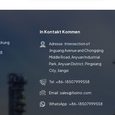
In Kontakt Kommen
ackung
Adresse : Intersection of
Jinguang Avenue and Chongqing
ng
Middle Road, Anyuan Industrial
Park, Anyuan District, Pingxiang
City, Jiangxi
Tel :
+86-18507999558
Email :
sales@fxsino.com
WhatsApp :
+86-18507999558