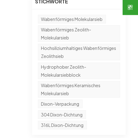
STICHWORTE
Wabenförmiges Molekularsieb
e das
hrend
Wabenförmiges Zeolith-
d
Molekularsieb
ch
Hochsiliziumhaltiges Wabenförmiges
Zeolithsieb
Hydrophober Zeolith-
Molekularsiebblock
Wabenförmiges Keramisches
Molekularsieb
Dixon-Verpackung
304 Dixon-Dichtung
316L Dixon-Dichtung