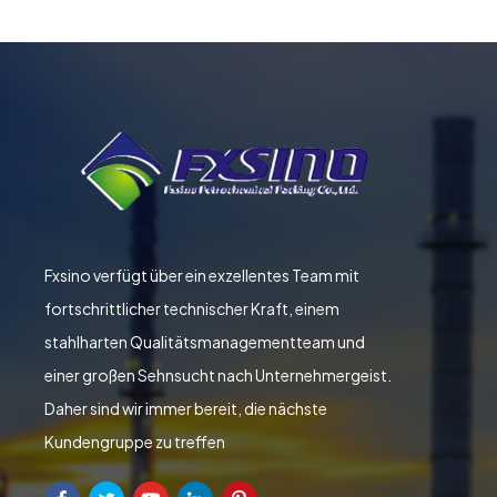
Fxsino verfügt über ein exzellentes Team mit
fortschrittlicher technischer Kraft, einem
stahlharten Qualitätsmanagementteam und
einer großen Sehnsucht nach Unternehmergeist.
Daher sind wir immer bereit, die nächste
Kundengruppe zu treffen