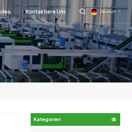
ideo
Kontaktiere Uns
Deutsch
English
français
Deutsch
русский
italiano
español
العربية
Kategorien
日本語