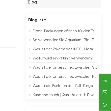
Blog
한국의
Blogliste
das
中文
Dixon-Packungen können für den Trennprozess hochreiner und kleiner Chargenprodukte im Labor verwendet werden
n, dass
ch in
So verwenden Sie Aquarium -Bio -Bälle？？
Was ist der Zweck des IMTP -Metall -Sattelrings?
- und
Form,
Wofür wird ein Pallring verwendet?
Was ist der Unterschied zwischen Stützplatte und Buckelunterstützung?
ne
Was ist der Unterschied zwischen Pall -Ringen und Intalox -Sätteln?
n
Was ist die Funktion des Pall -Ringpackings?
äulen
Kundenbesuch | Qualität erfüllt Erwartungen und gestaltet die Zukunft mit Einfallsreichtum
hen
ungen
ährend