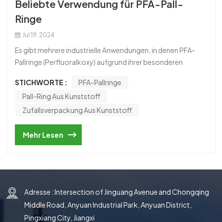
Beliebte Verwendung für PFA-Pall-
한국의
Ringe
中文
Jul 19, 2024
Es gibt mehrere industrielle Anwendungen, in denen PFA-
Pallringe (Perfluoralkoxy) aufgrund ihrer besonderen
Eigenschaften, die zu erheblichen Vorteilen geführt haben,
STICHWORTE :
PFA-Pallringe
in großem Umfang eingesetzt werden. Einige Beispiele für
Pall-Ring Aus Kunststoff
die beliebte Verwendung von PFA-Pallringe sind wie folgt:1.
Chemische Verarbeitung: PFA-Pallringe werden häufig in
Zufallsverpackung Aus Kunststoff
Türmen und Kolonnen für die chemische Verarbeitung
verwendet: Dies ist eine beliebte Verwendung für diese
Mehr Lesen
Ringe. Wenn es um Trenntechniken geht, die korrosive
Chemikalien enthalten, werden sie für Destillation,
Absorption, Strippen und andere ähnliche Verfahren
verwendet. Aufgrund seiner Widerstandsfähigkeit
Adresse : Intersection of Jinguang Avenue and Chongqing
gegenüber Chemikalien und seiner mangelnden Reaktivität
ist Polyfluoralkan (PFA) eine ausgezeichnete Wahl für die
Middle Road, Anyuan Industrial Park, Anyuan District,
Handhabung aggressiver oder korrosiver Verbindungen und
Pingxiang City, Jiangxi