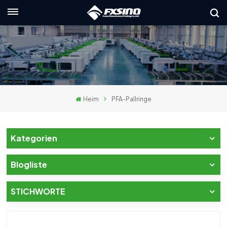
Deutsch
English
français
Heim
PFA-Pallringe
Deutsch
русский
Kategorien
italiano
Blogliste
español
STICHWORTE
العربية
日本語