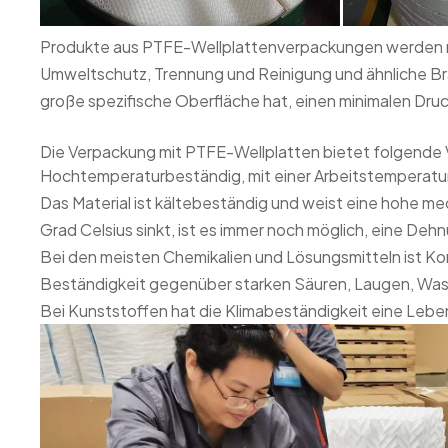
Produkte aus PTFE-Wellplattenverpackungen werden me
Umweltschutz, Trennung und Reinigung und ähnliche Bran
große spezifische Oberfläche hat, einen minimalen Drucka
Die Verpackung mit PTFE-Wellplatten bietet folgende V
Hochtemperaturbeständig, mit einer Arbeitstemperatur 
Das Material ist kältebeständig und weist eine hohe m
Grad Celsius sinkt, ist es immer noch möglich, eine De
Bei den meisten Chemikalien und Lösungsmitteln ist Ko
Beständigkeit gegenüber starken Säuren, Laugen, Wasse
Bei Kunststoffen hat die Klimabeständigkeit eine Lebe