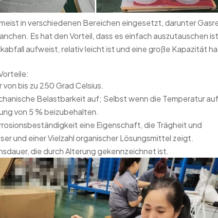
ist in verschiedenen Bereichen eingesetzt, darunter Gasre
chen. Es hat den Vorteil, dass es einfach auszutauschen ist
bfall aufweist, relativ leicht ist und eine große Kapazität ha
orteile:
von bis zu 250 Grad Celsius.
echanische Belastbarkeit auf; Selbst wenn die Temperatur auf
hnung von 5 % beizubehalten.
rrosionsbeständigkeit eine Eigenschaft, die Trägheit und
r und einer Vielzahl organischer Lösungsmittel zeigt.
nsdauer, die durch Alterung gekennzeichnet ist.