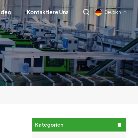
ideo
Kontaktiere Uns
Deutsch
English
français
Deutsch
русский
italiano
español
العربية
Kategorien
日本語