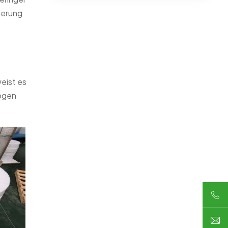
ierung
eist es
mögen