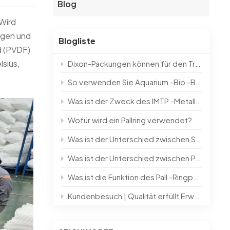
Blog
한국의
 Wird
ngen und
Blogliste
中文
id (PVDF)
lsius,
Dixon-Packungen können für den Trennprozess hochreiner und kleiner Chargenprodukte im Labor verwendet werden
So verwenden Sie Aquarium -Bio -Bälle？？
Was ist der Zweck des IMTP -Metall -Sattelrings?
Wofür wird ein Pallring verwendet?
Was ist der Unterschied zwischen Stützplatte und Buckelunterstützung?
Was ist der Unterschied zwischen Pall -Ringen und Intalox -Sätteln?
Was ist die Funktion des Pall -Ringpackings?
Kundenbesuch | Qualität erfüllt Erwartungen und gestaltet die Zukunft mit Einfallsreichtum