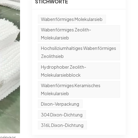
STICHWORTE
Wabenförmiges Molekularsieb
Wabenförmiges Zeolith-
Molekularsieb
Hochsiliziumhaltiges Wabenförmiges
Zeolithsieb
Hydrophober Zeolith-
Molekularsiebblock
Wabenförmiges Keramisches
Molekularsieb
Dixon-Verpackung
304 Dixon-Dichtung
316L Dixon-Dichtung
eringer